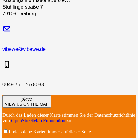
RüstungsInformationsBüro e.V.
Stühlingerstraße 7
79106 Freiburg
vibewe@vibewe.de
0049 761-7678088
place
VIEW US ON THE MAP
Durch das Laden dieser Karte stimmen Sie der Datenschutzrichtlinie
von
OpenStreetMap Foundation
zu.
Lade solche Karten immer auf dieser Seite